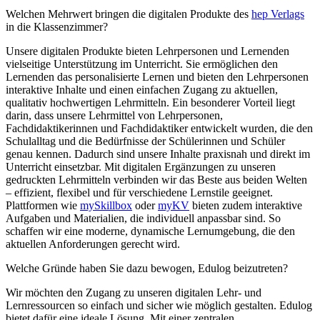
Welchen Mehrwert bringen die digitalen Produkte des
hep Verlags
in die Klassenzimmer?
Unsere digitalen Produkte bieten Lehrpersonen und Lernenden
vielseitige Unterstützung im Unterricht. Sie ermöglichen den
Lernenden das personalisierte Lernen und bieten den Lehrpersonen
interaktive Inhalte und einen einfachen Zugang zu aktuellen,
qualitativ hochwertigen Lehrmitteln. Ein besonderer Vorteil liegt
darin, dass unsere Lehrmittel von Lehrpersonen,
Fachdidaktikerinnen und Fachdidaktiker entwickelt wurden, die den
Schulalltag und die Bedürfnisse der Schülerinnen und Schüler
genau kennen. Dadurch sind unsere Inhalte praxisnah und direkt im
Unterricht einsetzbar. Mit digitalen Ergänzungen zu unseren
gedruckten Lehrmitteln verbinden wir das Beste aus beiden Welten
– effizient, flexibel und für verschiedene Lernstile geeignet.
Plattformen wie
mySkillbox
oder
myKV
bieten zudem interaktive
Aufgaben und Materialien, die individuell anpassbar sind. So
schaffen wir eine moderne, dynamische Lernumgebung, die den
aktuellen Anforderungen gerecht wird.
Welche Gründe haben Sie dazu bewogen, Edulog beizutreten?
Wir möchten den Zugang zu unseren digitalen Lehr- und
Lernressourcen so einfach und sicher wie möglich gestalten. Edulog
bietet dafür eine ideale Lösung. Mit einer zentralen