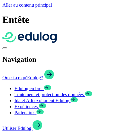
Aller au contenu principal
Entête
Navigation
Qu'est-ce qu'Edulog?
Edulog en bref
Traitement et protection des données
Ida et Adi expliquent Edulog
Expériences
Partenaires
Utiliser Edulog