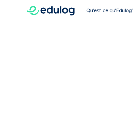
Qu'est-ce qu'Edulog
Aller
Entête
au
contenu
principal