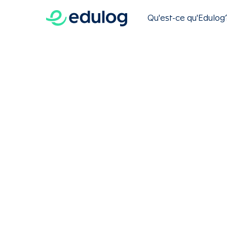
Qu'est-ce qu'Edulog
Aller
Entête
au
contenu
principal